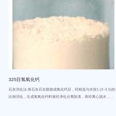
325目氢氧化钙
石灰消化法:将石灰石在煅烧成氧化钙后，经精选与水按1:(3~3.5)的
比例消化，生成氢氧化钙料液经净化分离除渣，再经离心脱水，于
150~300℃下干燥，再筛选(120目以上)即为氢氧化钙成品。其
CaCO3→CaO+CO2↑CaO+H2O→Ca(OH)2