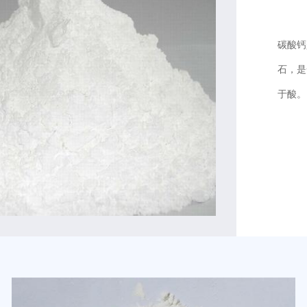
碳酸钙
石，是
于酸。