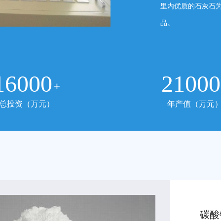
里内优质的石灰石
品。
16000
21000
+
总投资（万元）
年产值（万元
碳酸