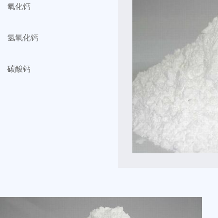
氧化钙
灰、消石灰，水溶液称作
氢氧化钙
种强碱。氢氧化钙是二元
有广泛的应用。
碳酸钙